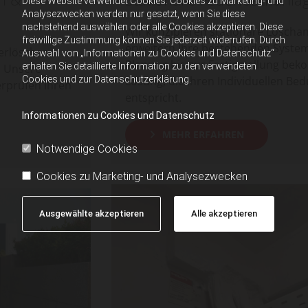
Diese Website verwendet Cookies. Cookies zu Marketing- und
Analysezwecken werden nur gesetzt, wenn Sie diese
nachstehend auswählen oder alle Cookies akzeptieren. Diese
Wir konzipieren stationäre Löschanlagen und
freiwillige Zustimmung können Sie jederzeit widerrufen. Durch
erweitern Ihre bestehenden Systeme. Von der
Auswahl von „Informationen zu Cookies und Datenschutz“
Planung bis zur Fertigstellung bekommen Sie eine
erhalten Sie detaillierte Information zu den verwendeten
Cookies und zur Datenschutzerklärung.
Lösung, die Ihren Individuellen Bedürfnissen
entspricht.
Informationen zu Cookies und Datenschutz
MEHR ERFAHREN
Notwendige Cookies
Cookies zu Marketing- und Analysezwecken
Ausgewählte akzeptieren
Alle akzeptieren