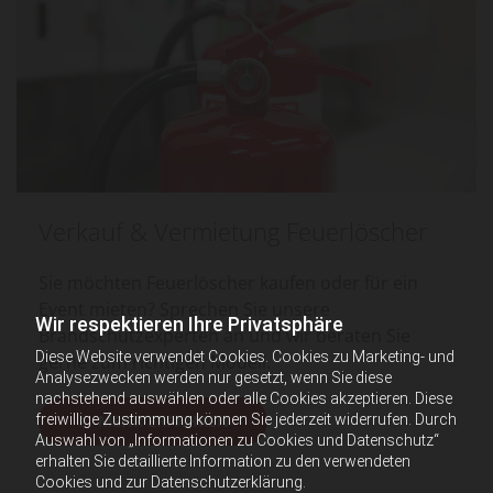
Verkauf & Vermietung Feuerlöscher
Sie möchten Feuerlöscher kaufen oder für ein
Event mieten? Sprechen Sie unsere
Wir respektieren Ihre Privatsphäre
Brandschutzexperten an und wir beraten Sie
Diese Website verwendet Cookies. Cookies zu Marketing- und
gerne zum richtigen Modell.
Analysezwecken werden nur gesetzt, wenn Sie diese
nachstehend auswählen oder alle Cookies akzeptieren. Diese
freiwillige Zustimmung können Sie jederzeit widerrufen. Durch
MEHR ERFAHREN
Auswahl von „Informationen zu Cookies und Datenschutz“
erhalten Sie detaillierte Information zu den verwendeten
Cookies und zur Datenschutzerklärung.