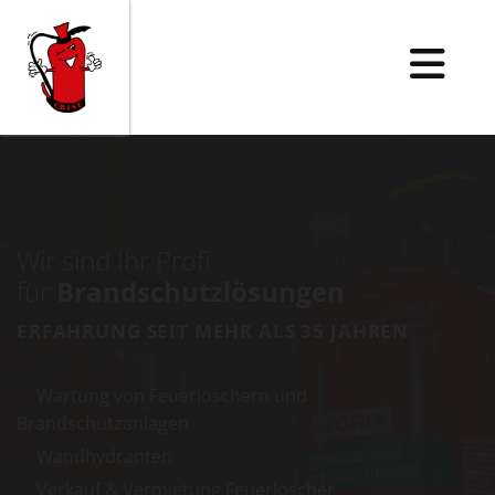
Wir sind Ihr Profi
für
Brandschutzlösungen
ERFAHRUNG SEIT MEHR ALS 35 JAHREN
Wartung von Feuerlöschern und

Brandschutzanlagen
Wandhydranten

Verkauf & Vermietung Feuerlöscher
