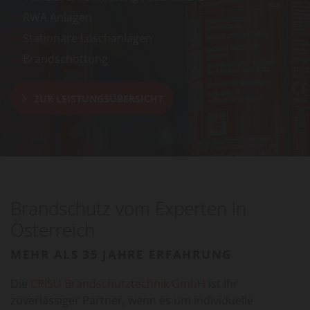
RWA Anlagen

Stationäre Löschanlagen

Brandschottung

ZUR LEISTUNGSÜBERSICHT
Brandschutz vom Experten in
Österreich
MEHR ALS 35 JAHRE ERFAHRUNG
Die
CRISU Brandschutztechnik GmbH
ist Ihr
zuverlässiger Partner, wenn es um individuelle